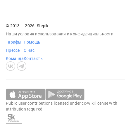
© 2013 — 2026. Stepik
Наши условия
использования
и
конфиденциальности
Тарифы
Помощь
Прессе
О нас
Команда
Контакты
Public user contributions licensed under
cc-wiki
license with
attribution required