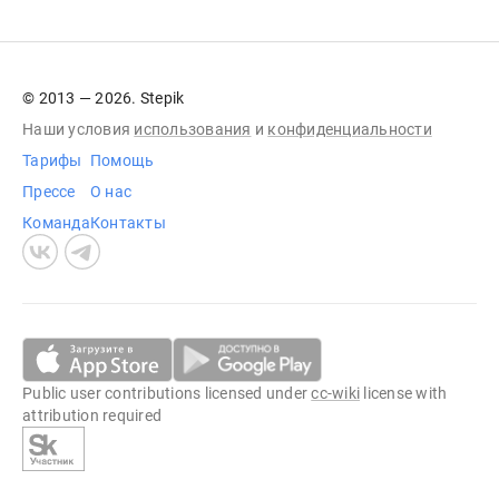
© 2013 — 2026. Stepik
Наши условия
использования
и
конфиденциальности
Тарифы
Помощь
Прессе
О нас
Команда
Контакты
Public user contributions licensed under
cc-wiki
license with
attribution required