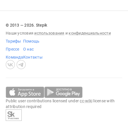
© 2013 — 2026. Stepik
Наши условия
использования
и
конфиденциальности
Тарифы
Помощь
Прессе
О нас
Команда
Контакты
Public user contributions licensed under
cc-wiki
license with
attribution required