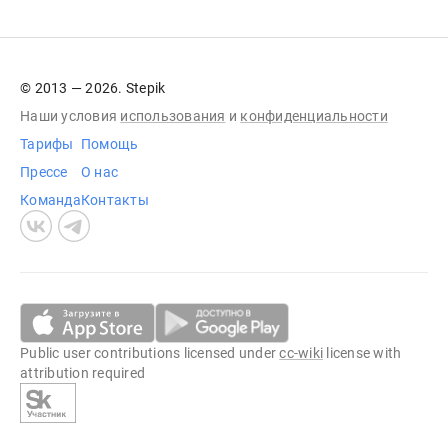
© 2013 — 2026. Stepik
Наши условия
использования
и
конфиденциальности
Тарифы
Помощь
Прессе
О нас
Команда
Контакты
Public user contributions licensed under
cc-wiki
license with
attribution required