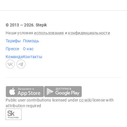
© 2013 — 2026. Stepik
Наши условия
использования
и
конфиденциальности
Тарифы
Помощь
Прессе
О нас
Команда
Контакты
Public user contributions licensed under
cc-wiki
license with
attribution required