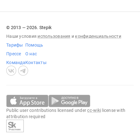
© 2013 — 2026. Stepik
Наши условия
использования
и
конфиденциальности
Тарифы
Помощь
Прессе
О нас
Команда
Контакты
Public user contributions licensed under
cc-wiki
license with
attribution required