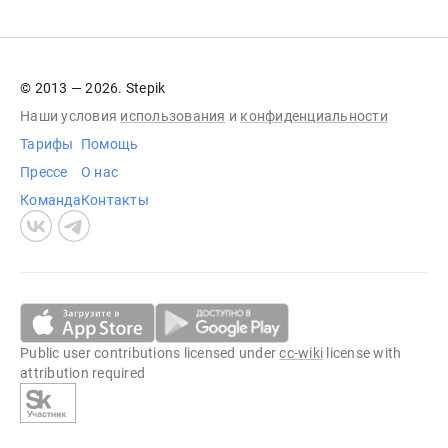
© 2013 — 2026. Stepik
Наши условия
использования
и
конфиденциальности
Тарифы
Помощь
Прессе
О нас
Команда
Контакты
Public user contributions licensed under
cc-wiki
license with
attribution required