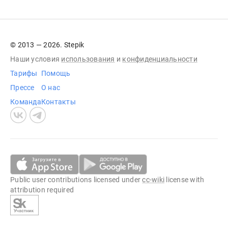
© 2013 — 2026. Stepik
Наши условия
использования
и
конфиденциальности
Тарифы
Помощь
Прессе
О нас
Команда
Контакты
Public user contributions licensed under
cc-wiki
license with
attribution required