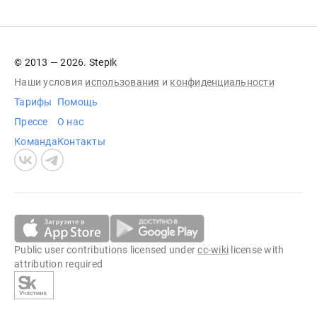
© 2013 — 2026. Stepik
Наши условия
использования
и
конфиденциальности
Тарифы
Помощь
Прессе
О нас
Команда
Контакты
Public user contributions licensed under
cc-wiki
license with
attribution required