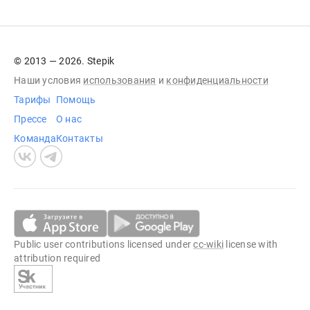
© 2013 — 2026. Stepik
Наши условия
использования
и
конфиденциальности
Тарифы
Помощь
Прессе
О нас
Команда
Контакты
Public user contributions licensed under
cc-wiki
license with
attribution required