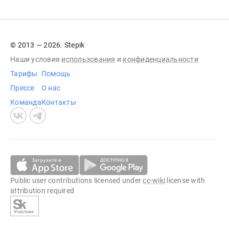
© 2013 — 2026. Stepik
Наши условия
использования
и
конфиденциальности
Тарифы
Помощь
Прессе
О нас
Команда
Контакты
Public user contributions licensed under
cc-wiki
license with
attribution required