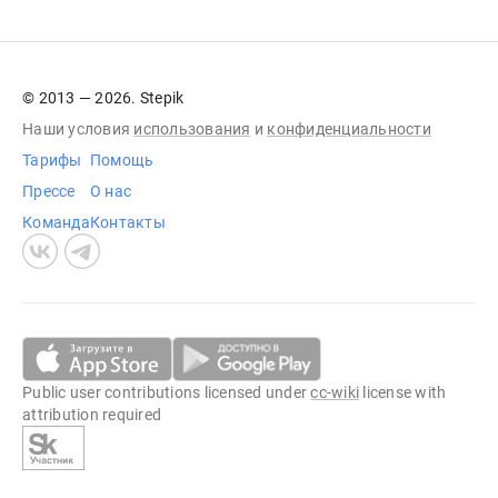
© 2013 — 2026. Stepik
Наши условия
использования
и
конфиденциальности
Тарифы
Помощь
Прессе
О нас
Команда
Контакты
Public user contributions licensed under
cc-wiki
license with
attribution required