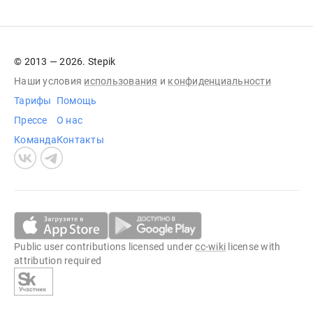
© 2013 — 2026. Stepik
Наши условия
использования
и
конфиденциальности
Тарифы
Помощь
Прессе
О нас
Команда
Контакты
Public user contributions licensed under
cc-wiki
license with
attribution required