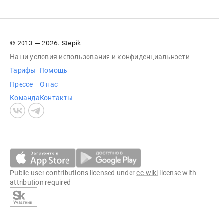
© 2013 — 2026. Stepik
Наши условия
использования
и
конфиденциальности
Тарифы
Помощь
Прессе
О нас
Команда
Контакты
Public user contributions licensed under
cc-wiki
license with
attribution required