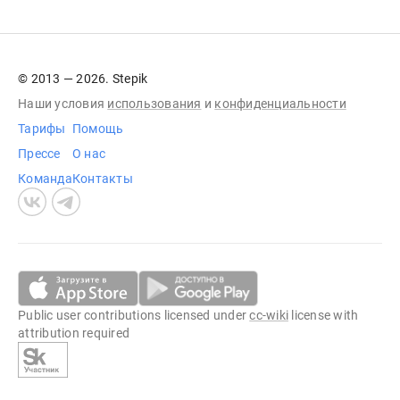
© 2013 — 2026. Stepik
Наши условия
использования
и
конфиденциальности
Тарифы
Помощь
Прессе
О нас
Команда
Контакты
Public user contributions licensed under
cc-wiki
license with
attribution required