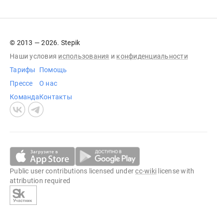
© 2013 — 2026. Stepik
Наши условия
использования
и
конфиденциальности
Тарифы
Помощь
Прессе
О нас
Команда
Контакты
Public user contributions licensed under
cc-wiki
license with
attribution required