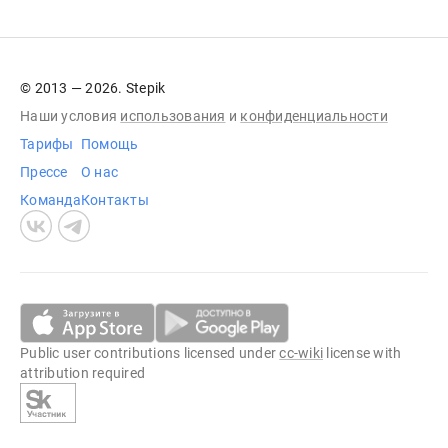
© 2013 — 2026. Stepik
Наши условия
использования
и
конфиденциальности
Тарифы
Помощь
Прессе
О нас
Команда
Контакты
Public user contributions licensed under
cc-wiki
license with
attribution required