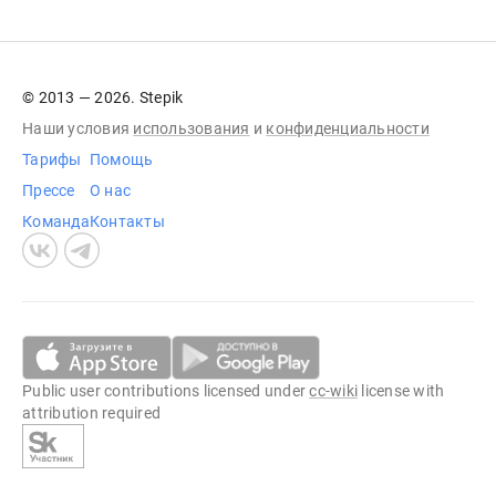
© 2013 — 2026. Stepik
Наши условия
использования
и
конфиденциальности
Тарифы
Помощь
Прессе
О нас
Команда
Контакты
Public user contributions licensed under
cc-wiki
license with
attribution required