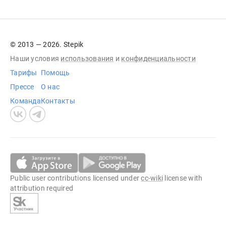
© 2013 — 2026. Stepik
Наши условия
использования
и
конфиденциальности
Тарифы
Помощь
Прессе
О нас
Команда
Контакты
Public user contributions licensed under
cc-wiki
license with
attribution required