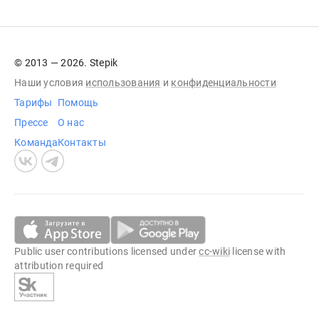
© 2013 — 2026. Stepik
Наши условия
использования
и
конфиденциальности
Тарифы
Помощь
Прессе
О нас
Команда
Контакты
Public user contributions licensed under
cc-wiki
license with
attribution required