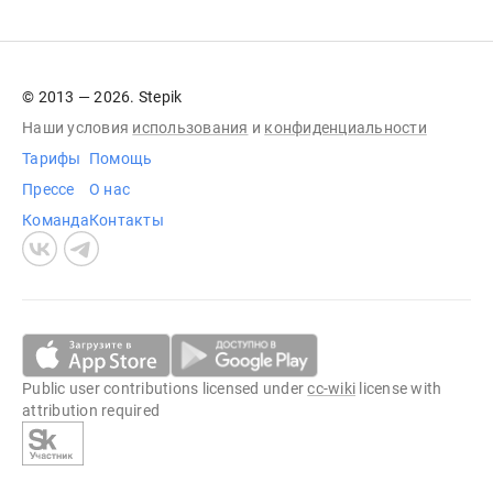
© 2013 — 2026. Stepik
Наши условия
использования
и
конфиденциальности
Тарифы
Помощь
Прессе
О нас
Команда
Контакты
Public user contributions licensed under
cc-wiki
license with
attribution required