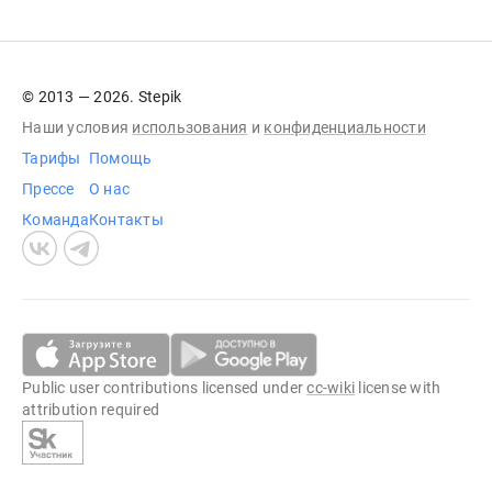
© 2013 — 2026. Stepik
Наши условия
использования
и
конфиденциальности
Тарифы
Помощь
Прессе
О нас
Команда
Контакты
Public user contributions licensed under
cc-wiki
license with
attribution required