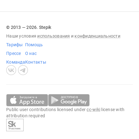
© 2013 — 2026. Stepik
Наши условия
использования
и
конфиденциальности
Тарифы
Помощь
Прессе
О нас
Команда
Контакты
Public user contributions licensed under
cc-wiki
license with
attribution required