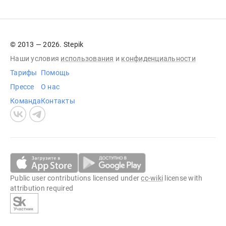
© 2013 — 2026. Stepik
Наши условия
использования
и
конфиденциальности
Тарифы
Помощь
Прессе
О нас
Команда
Контакты
Public user contributions licensed under
cc-wiki
license with
attribution required