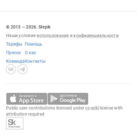
© 2013 — 2026. Stepik
Наши условия
использования
и
конфиденциальности
Тарифы
Помощь
Прессе
О нас
Команда
Контакты
Public user contributions licensed under
cc-wiki
license with
attribution required