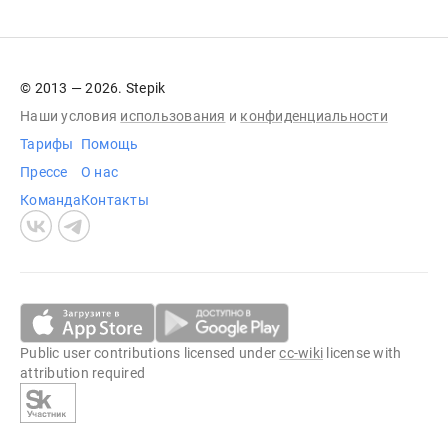
© 2013 — 2026. Stepik
Наши условия
использования
и
конфиденциальности
Тарифы
Помощь
Прессе
О нас
Команда
Контакты
Public user contributions licensed under
cc-wiki
license with
attribution required