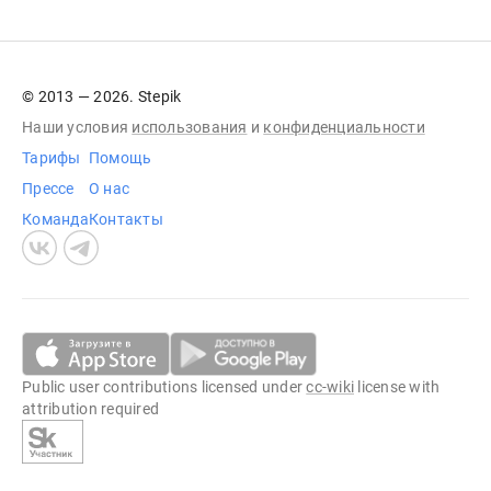
© 2013 — 2026. Stepik
Наши условия
использования
и
конфиденциальности
Тарифы
Помощь
Прессе
О нас
Команда
Контакты
Public user contributions licensed under
cc-wiki
license with
attribution required