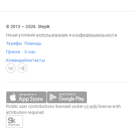
© 2013 — 2026. Stepik
Наши условия
использования
и
конфиденциальности
Тарифы
Помощь
Прессе
О нас
Команда
Контакты
Public user contributions licensed under
cc-wiki
license with
attribution required