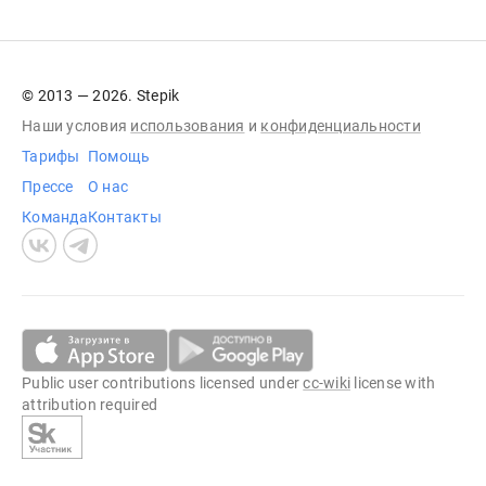
© 2013 — 2026. Stepik
Наши условия
использования
и
конфиденциальности
Тарифы
Помощь
Прессе
О нас
Команда
Контакты
Public user contributions licensed under
cc-wiki
license with
attribution required