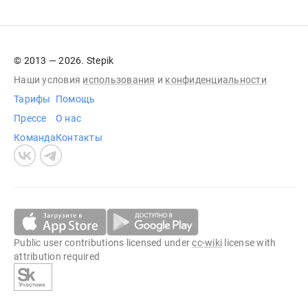
© 2013 — 2026. Stepik
Наши условия
использования
и
конфиденциальности
Тарифы
Помощь
Прессе
О нас
Команда
Контакты
Public user contributions licensed under
cc-wiki
license with
attribution required