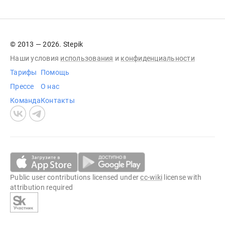
© 2013 — 2026. Stepik
Наши условия
использования
и
конфиденциальности
Тарифы
Помощь
Прессе
О нас
Команда
Контакты
Public user contributions licensed under
cc-wiki
license with
attribution required