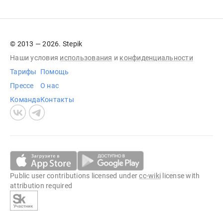
© 2013 — 2026. Stepik
Наши условия
использования
и
конфиденциальности
Тарифы
Помощь
Прессе
О нас
Команда
Контакты
Public user contributions licensed under
cc-wiki
license with
attribution required