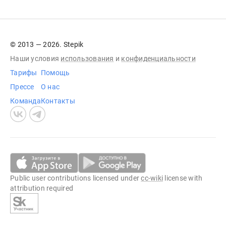
© 2013 — 2026. Stepik
Наши условия
использования
и
конфиденциальности
Тарифы
Помощь
Прессе
О нас
Команда
Контакты
Public user contributions licensed under
cc-wiki
license with
attribution required