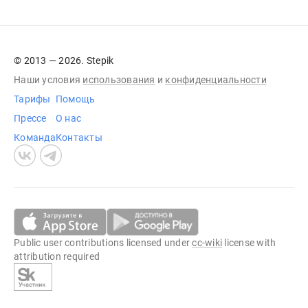
© 2013 — 2026. Stepik
Наши условия
использования
и
конфиденциальности
Тарифы
Помощь
Прессе
О нас
Команда
Контакты
Public user contributions licensed under
cc-wiki
license with
attribution required