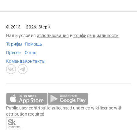
© 2013 — 2026. Stepik
Наши условия
использования
и
конфиденциальности
Тарифы
Помощь
Прессе
О нас
Команда
Контакты
Public user contributions licensed under
cc-wiki
license with
attribution required