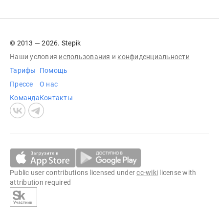
© 2013 — 2026. Stepik
Наши условия
использования
и
конфиденциальности
Тарифы
Помощь
Прессе
О нас
Команда
Контакты
Public user contributions licensed under
cc-wiki
license with
attribution required