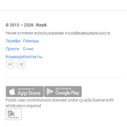
© 2013 — 2026. Stepik
Наши условия
использования
и
конфиденциальности
Тарифы
Помощь
Прессе
О нас
Команда
Контакты
Public user contributions licensed under
cc-wiki
license with
attribution required