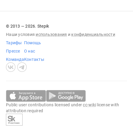
© 2013 — 2026. Stepik
Наши условия
использования
и
конфиденциальности
Тарифы
Помощь
Прессе
О нас
Команда
Контакты
Public user contributions licensed under
cc-wiki
license with
attribution required