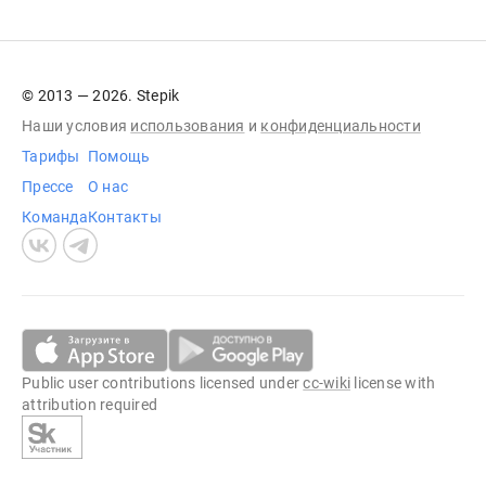
© 2013 — 2026. Stepik
Наши условия
использования
и
конфиденциальности
Тарифы
Помощь
Прессе
О нас
Команда
Контакты
Public user contributions licensed under
cc-wiki
license with
attribution required