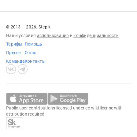
© 2013 — 2026. Stepik
Наши условия
использования
и
конфиденциальности
Тарифы
Помощь
Прессе
О нас
Команда
Контакты
Public user contributions licensed under
cc-wiki
license with
attribution required