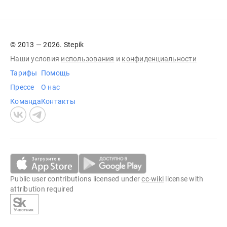
© 2013 — 2026. Stepik
Наши условия
использования
и
конфиденциальности
Тарифы
Помощь
Прессе
О нас
Команда
Контакты
Public user contributions licensed under
cc-wiki
license with
attribution required