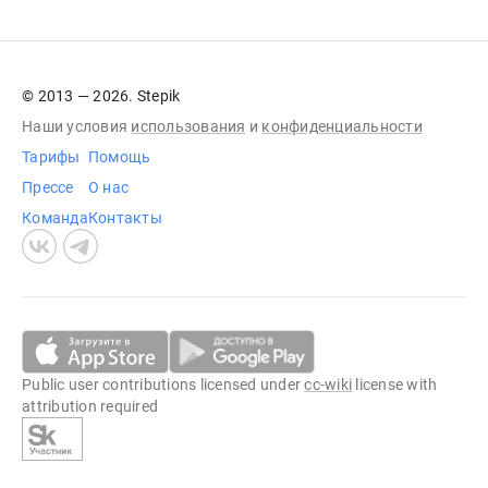
© 2013 — 2026. Stepik
Наши условия
использования
и
конфиденциальности
Тарифы
Помощь
Прессе
О нас
Команда
Контакты
Public user contributions licensed under
cc-wiki
license with
attribution required