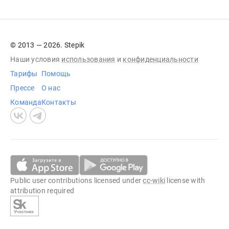
© 2013 — 2026. Stepik
Наши условия
использования
и
конфиденциальности
Тарифы
Помощь
Прессе
О нас
Команда
Контакты
Public user contributions licensed under
cc-wiki
license with
attribution required