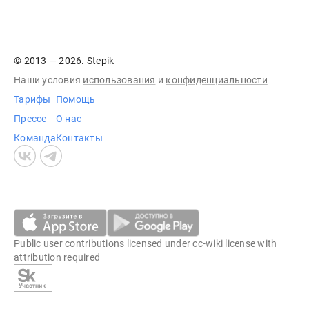
© 2013 — 2026. Stepik
Наши условия
использования
и
конфиденциальности
Тарифы
Помощь
Прессе
О нас
Команда
Контакты
Public user contributions licensed under
cc-wiki
license with
attribution required