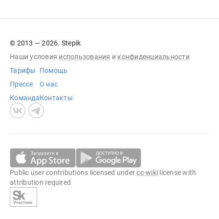
© 2013 — 2026. Stepik
Наши условия
использования
и
конфиденциальности
Тарифы
Помощь
Прессе
О нас
Команда
Контакты
Public user contributions licensed under
cc-wiki
license with
attribution required