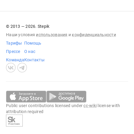
© 2013 — 2026. Stepik
Наши условия
использования
и
конфиденциальности
Тарифы
Помощь
Прессе
О нас
Команда
Контакты
Public user contributions licensed under
cc-wiki
license with
attribution required