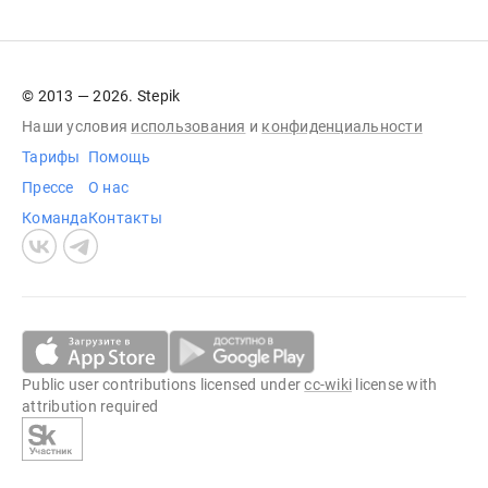
© 2013 — 2026. Stepik
Наши условия
использования
и
конфиденциальности
Тарифы
Помощь
Прессе
О нас
Команда
Контакты
Public user contributions licensed under
cc-wiki
license with
attribution required