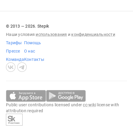
© 2013 — 2026. Stepik
Наши условия
использования
и
конфиденциальности
Тарифы
Помощь
Прессе
О нас
Команда
Контакты
Public user contributions licensed under
cc-wiki
license with
attribution required