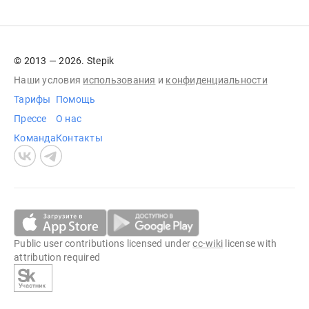
© 2013 — 2026. Stepik
Наши условия
использования
и
конфиденциальности
Тарифы
Помощь
Прессе
О нас
Команда
Контакты
Public user contributions licensed under
cc-wiki
license with
attribution required