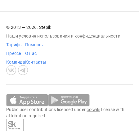
© 2013 — 2026. Stepik
Наши условия
использования
и
конфиденциальности
Тарифы
Помощь
Прессе
О нас
Команда
Контакты
Public user contributions licensed under
cc-wiki
license with
attribution required